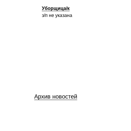
Уборщица/к
з/п не указана
Архив новостей