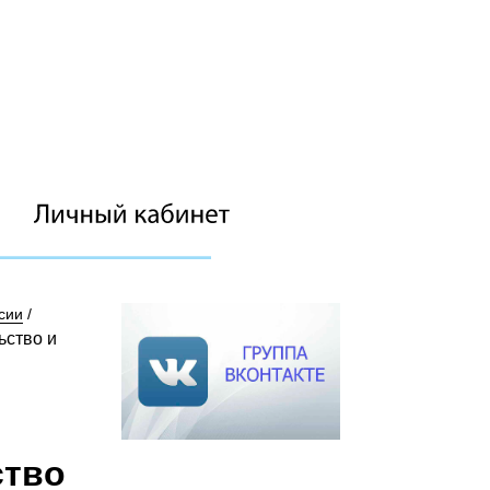
сии
/
ьство и
ство