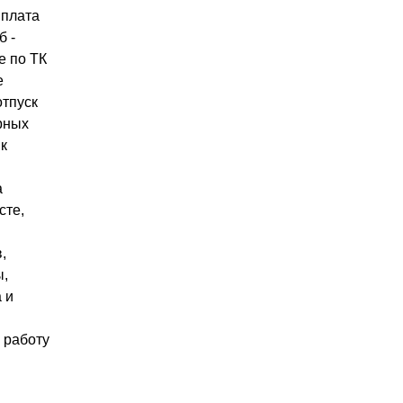
 плата
б -
 по ТК
е
отпуск
рных
к
а
сте,
,
ы,
 и
 работу