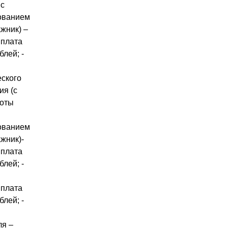
 с
ованием
жник) –
 плата
блей; -
еского
ия (с
боты
ованием
жник)-
 плата
блей; -
 плата
блей; -
ля –