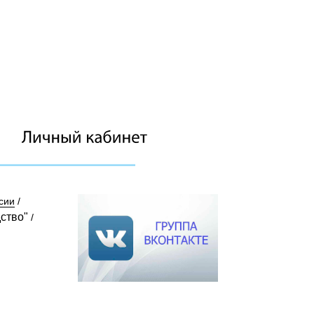
сии
/
ство"
/