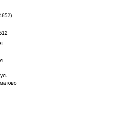
4852)
512
л
ая
ул.
матово