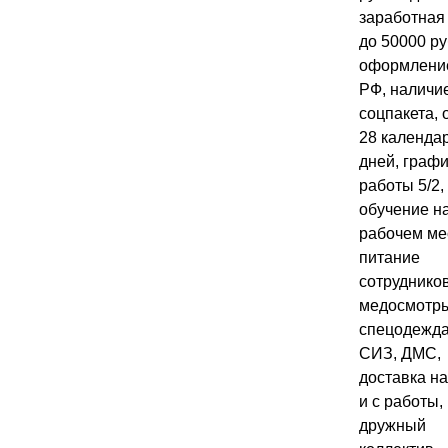
заработная
до 50000 ру
оформление
РФ, наличи
соцпакета, 
28 календа
дней, графи
работы 5/2,
обучение н
рабочем ме
питание
сотрудников
медосмотр
спецодежда
СИЗ, ДМС,
доставка на
и с работы,
дружный