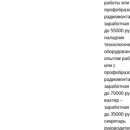
работы или
профобраз
радиомонта
заработная
до 55000 ру
наладчик
технологич
оборудован
опытом ра
или с
профобраз
радиомонта
заработная
до 70000 ру
вахтер –
заработная
до 35000 ру
секретарь
руководите