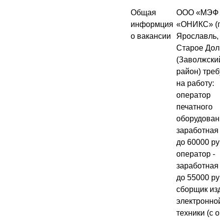
Общая
ООО «МЭФ
информция
«ОНИКС» (г
о вакансии
Ярославль, 
Старое Дол
(Заволжски
район) тре
на работу:
оператор
печатного
оборудован
заработная
до 60000 ру
оператор -
заработная
до 55000 ру
сборщик из
электронно
техники (с 