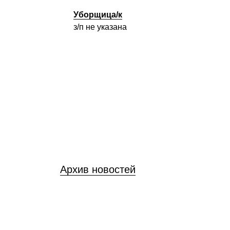
Уборщица/к
з/п не указана
Архив новостей