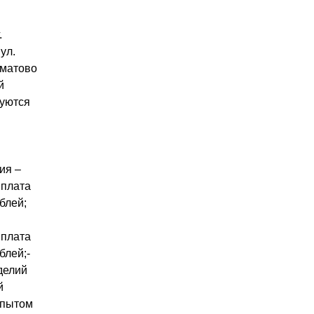
.
ул.
матово
й
буются
ия –
 плата
блей;
 плата
блей;-
делий
й
опытом