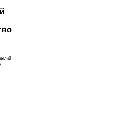
й
тво
делий
й