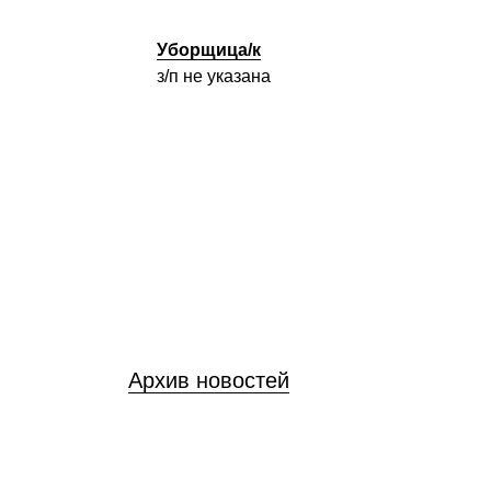
Уборщица/к
з/п не указана
Архив новостей