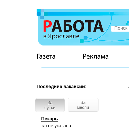
Последние вакансии:
За
За
месяц
сутки
Пекарь
з/п не указана