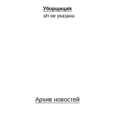
Уборщица/к
з/п не указана
Архив новостей