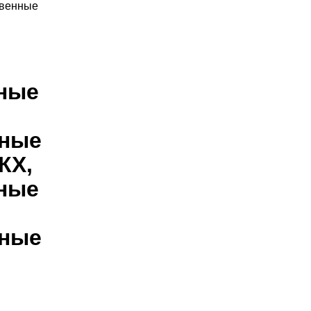
твенные
ные
нные
КХ,
ные
нные