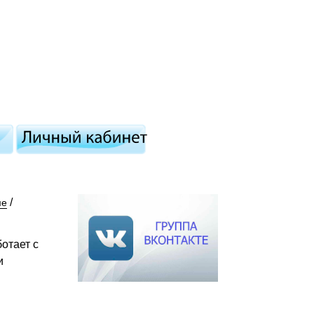
/
ме
отает с
и