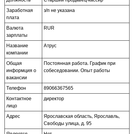
Заработная
з/п не указана
плата
Валюта
RUR
зарплаты
Название
Атрус
компании
Общая
Постоянная работа. График при
информция о
собеседовании. Опыт работы
вакансии
Телефон
89066367565
Контактное
директор
лицо
Адрес
Ярославская область, Ярославль,
Свободы улица, д. 95
Является
Нет